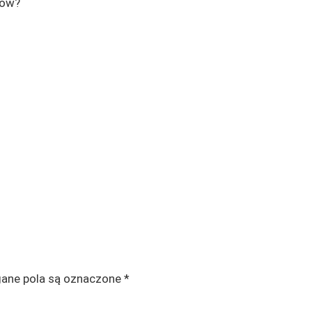
tów?
ne pola są oznaczone
*