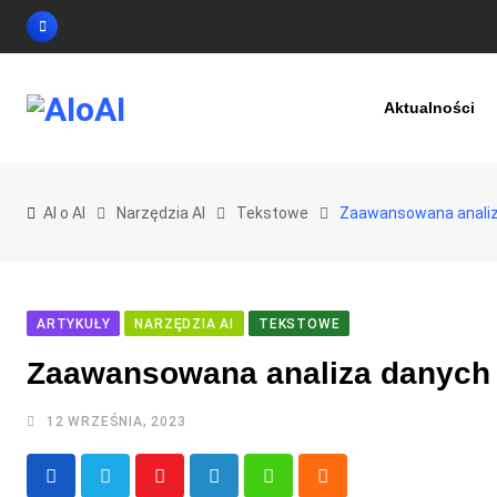
Skip
to
content
Aktualności
AI o AI
Narzędzia AI
Tekstowe
Zaawansowana analiz
ARTYKUŁY
NARZĘDZIA AI
TEKSTOWE
Zaawansowana analiza danych
12 WRZEŚNIA, 2023
Youtube
LinkedIn
Whatsapp
Cloud