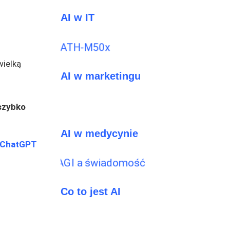
AI w IT
wielką
AI w marketingu
 szybko
AI w medycynie
 ChatGPT
Co to jest AI