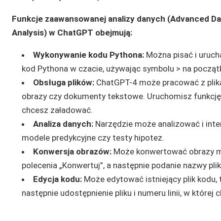
Funkcje zaawansowanej analizy danych (Advanced Da
Analysis) w ChatGPT obejmują:
Wykonywanie kodu Pythona:
Można pisać i uruc
kod Pythona w czacie, używając symbolu > na począt
Obsługa plików:
ChatGPT-4 może pracować z plikam
obrazy czy dokumenty tekstowe. Uruchomisz funkcję, u
chcesz załadować.
Analiza danych:
Narzędzie może analizować i inter
modele predykcyjne czy testy hipotez.
Konwersja obrazów:
Może konwertować obrazy mię
polecenia „Konwertuj”, a następnie podanie nazwy pli
Edycja kodu:
Może edytować istniejący plik kodu, t
następnie udostępnienie pliku i numeru linii, w które