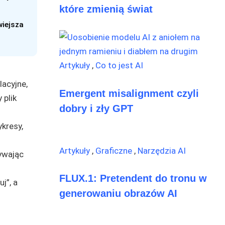
które zmienią świat
wiejsza
Artykuły
,
Co to jest AI
lacyjne,
Emergent misalignment czyli
 plik
dobry i zły GPT
kresy,
Artykuły
,
Graficzne
,
Narzędzia AI
ywając
FLUX.1: Pretendent do tronu w
j”, a
generowaniu obrazów AI