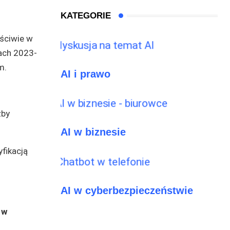
KATEGORIE
aściwie w
ach 2023-
m.
AI i prawo
zby
AI w biznesie
fikacją
AI w cyberbezpieczeństwie
 w