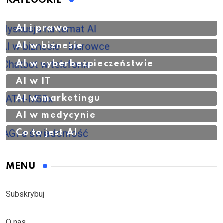
KATEGORIE
AI i prawo
AI w biznesie
AI w cyberbezpieczeństwie
AI w IT
AI w marketingu
AI w medycynie
Co to jest AI
MENU
Subskrybuj
O nas