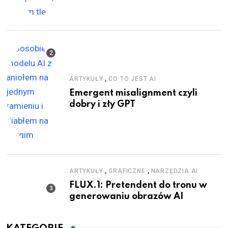
,
ARTYKUŁY
CO TO JEST AI
Emergent misalignment czyli
dobry i zły GPT
,
,
ARTYKUŁY
GRAFICZNE
NARZĘDZIA AI
FLUX.1: Pretendent do tronu w
generowaniu obrazów AI