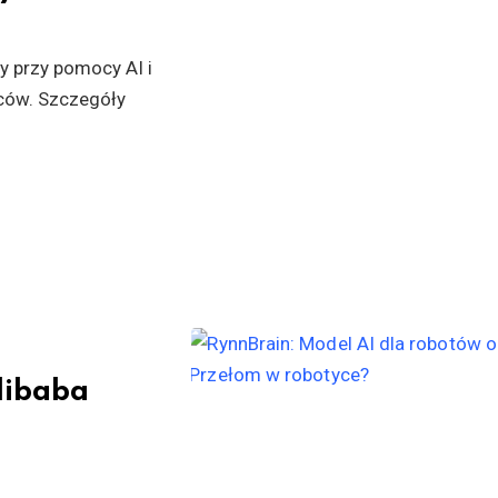
ry przy pomocy AI i
wców. Szczegóły
libaba