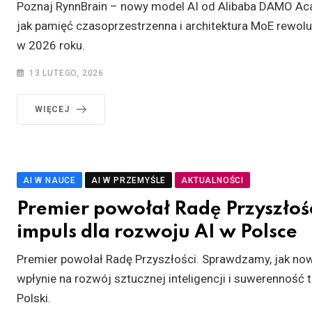
Poznaj RynnBrain – nowy model AI od Alibaba DAMO Ac
jak pamięć czasoprzestrzenna i architektura MoE rewolu
w 2026 roku.
13 LUTEGO, 2026
WIĘCEJ
AI W NAUCE
AI W PRZEMYŚLE
AKTUALNOŚCI
Premier powołał Radę Przyszłoś
impuls dla rozwoju AI w Polsce
Premier powołał Radę Przyszłości. Sprawdzamy, jak no
wpłynie na rozwój sztucznej inteligencji i suwerenność
Polski.