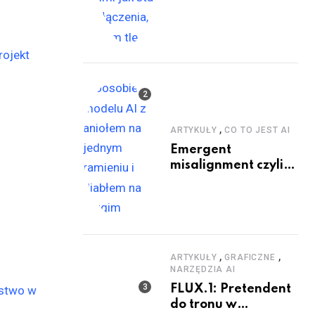
,
ARTYKUŁY
CO TO JEST AI
Emergent
misalignment czyli
dobry i zły GPT
,
,
ARTYKUŁY
GRAFICZNE
NARZĘDZIA AI
FLUX.1: Pretendent
do tronu w