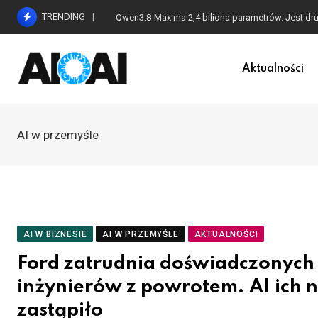
Skip
TRENDING
Qwen3.8-Max ma 2,4 biliona parametrów. Jest dr
to
content
Aktualności
AI w przemyśle
AI W BIZNESIE
AI W PRZEMYŚLE
AKTUALNOŚCI
Ford zatrudnia doświadczonych
inżynierów z powrotem. AI ich n
zastąpiło