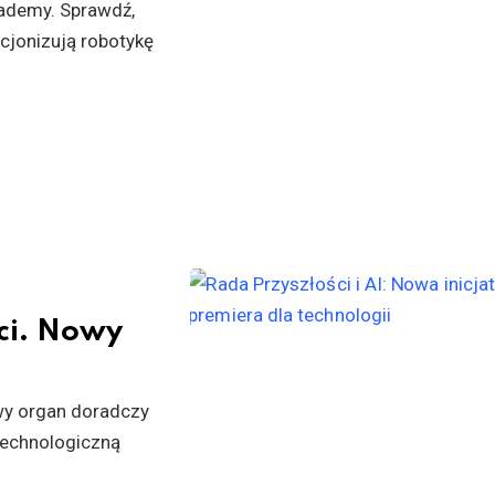
ademy. Sprawdź,
cjonizują robotykę
ci. Nowy
wy organ doradczy
 technologiczną