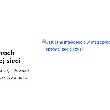
ynach
j sieci
energii. Dowiedz
dłuża żywotność