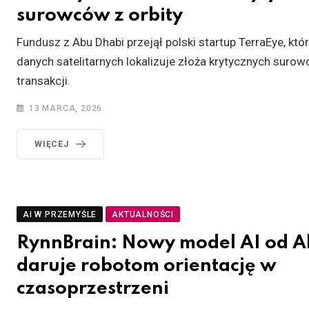
surowców z orbity
Fundusz z Abu Dhabi przejął polski startup TerraEye, któ
danych satelitarnych lokalizuje złoża krytycznych suro
transakcji.
13 MARCA, 2026
WIĘCEJ
AI W PRZEMYŚLE
AKTUALNOŚCI
RynnBrain: Nowy model AI od A
daruje robotom orientację w
czasoprzestrzeni