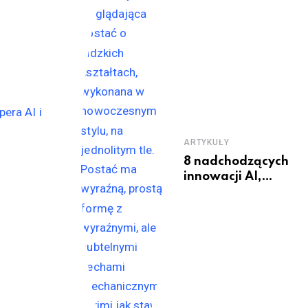
ARTYKUŁY
8 nadchodzących
innowacji AI,
które zmienią
świat