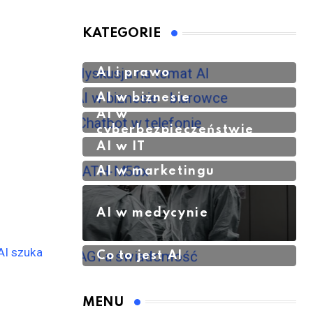
generowaniu
obrazów AI
KATEGORIE
AI i prawo
AI w biznesie
AI w
cyberbezpieczeństwie
AI w IT
AI w marketingu
AI w medycynie
Co to jest AI
MENU