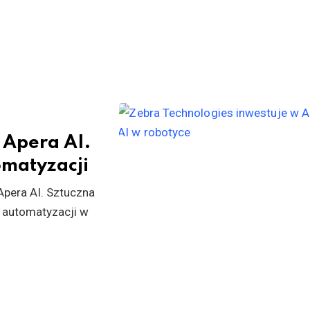
 Apera AI.
omatyzacji
Apera AI. Sztuczna
ej automatyzacji w