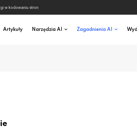
ugi w kodowaniu stron
Artykuły
Narzędzia AI
Zagadnienia AI
Wyd
ie