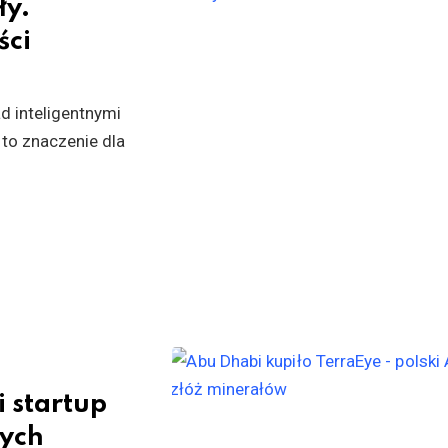
ły.
ści
d inteligentnymi
 to znaczenie dla
i startup
nych