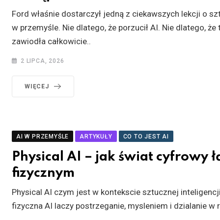
Ford właśnie dostarczył jedną z ciekawszych lekcji o szt
w przemyśle. Nie dlatego, że porzucił AI. Nie dlatego, że
zawiodła całkowicie..
2 LIPCA, 2026
WIĘCEJ
AI W PRZEMYŚLE
ARTYKUŁY
CO TO JEST AI
Physical AI – jak świat cyfrowy łą
fizycznym
Physical AI czym jest w kontekscie sztucznej inteligencj
fizyczna AI laczy postrzeganie, mysleniem i dzialanie w 