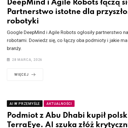
DeepMind i Agile Robots łączą si
Partnerstwo istotne dla przyszło
robotyki
Google DeepMind i Agile Robots ogłosiły partnerstwo na
robotami. Dowiedz się, co łączy oba podmioty i jakie ma
branży.
28 MARCA, 2026
WIĘCEJ
AI W PRZEMYŚLE
AKTUALNOŚCI
Podmiot z Abu Dhabi kupił polsk
TerraEye. AI szuka złóż krytycz