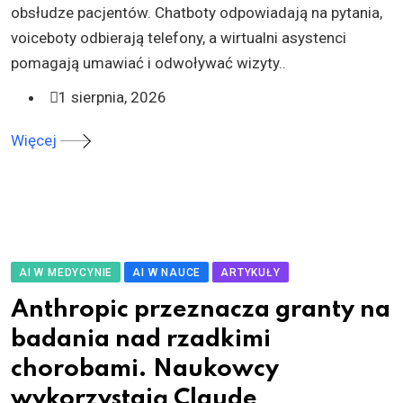
obsłudze pacjentów. Chatboty odpowiadają na pytania,
voiceboty odbierają telefony, a wirtualni asystenci
pomagają umawiać i odwoływać wizyty..
1 sierpnia, 2026
Więcej
AI W MEDYCYNIE
AI W NAUCE
ARTYKUŁY
Anthropic przeznacza granty na
badania nad rzadkimi
chorobami. Naukowcy
wykorzystają Claude