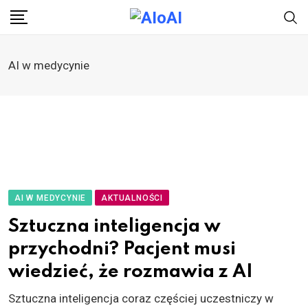
Skip
to
content
AI w medycynie
AI W MEDYCYNIE
AKTUALNOŚCI
Sztuczna inteligencja w
przychodni? Pacjent musi
wiedzieć, że rozmawia z AI
Sztuczna inteligencja coraz częściej uczestniczy w