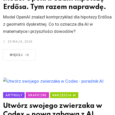
Erdősa. Tym razem naprawdę.
Model OpenAI znalazł kontrprzykład dla hipotezy Erdősa
z geometrii dyskretnej. Co to oznacza dla AI w
matematyce i przyszłości dowodów?
25 MAJA, 2026
WIĘCEJ
ARTYKUŁY
GRAFICZNE
NARZĘDZIA AI
Utwórz swojego zwierzaka w
Codex – nowa zabawa z AI