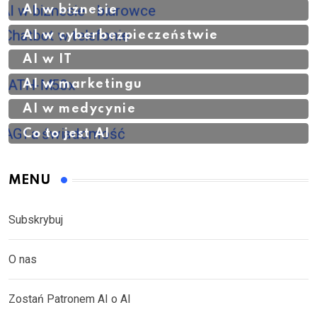
AI w biznesie
AI w cyberbezpieczeństwie
AI w IT
AI w marketingu
AI w medycynie
Co to jest AI
MENU
Subskrybuj
O nas
Zostań Patronem AI o AI