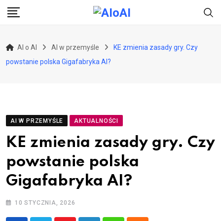
Skip
to
content
AI o AI
AI w przemyśle
KE zmienia zasady gry. Czy
powstanie polska Gigafabryka AI?
AI W PRZEMYŚLE
AKTUALNOŚCI
KE zmienia zasady gry. Czy
powstanie polska
Gigafabryka AI?
10 STYCZNIA, 2026