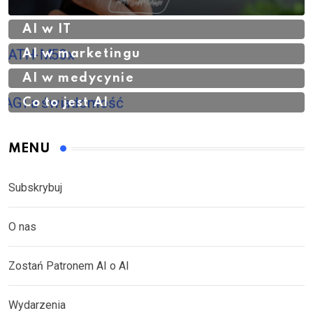
AI w IT
AI w marketingu
AI w medycynie
Co to jest AI
MENU
Subskrybuj
O nas
Zostań Patronem AI o AI
Wydarzenia