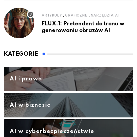
,
,
ARTYKUŁY
GRAFICZNE
NARZĘDZIA AI
FLUX.1: Pretendent do tronu w
generowaniu obrazów AI
KATEGORIE
AI i prawo
AI w biznesie
AI w cyberbezpieczeństwie