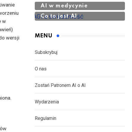
kiwanie
AI w medycynie
tworzeniu
Co to jest AI
e w
awień)
MENU
do wersji
Subskrybuj
O nas
Zostań Patronem AI o AI
iona.
Wydarzenia
Regulamin
rów