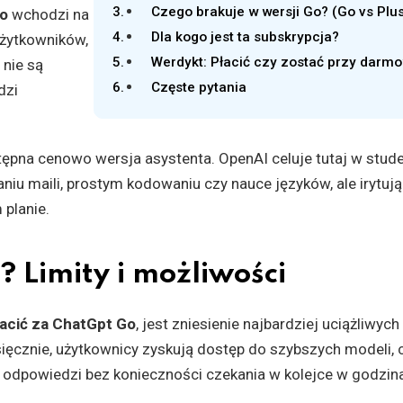
Czego brakuje w wersji Go? (Go vs Plu
o
wchodzi na
Dla kogo jest ta subskrypcja?
użytkowników,
Werdykt: Płacić czy zostać przy dar
 nie są
Częste pytania
dzi
stępna cenowo wersja asystenta. OpenAI celuje tutaj w stud
niu maili, prostym kodowaniu czy nauce języków, ale irytują
planie.
? Limity i możliwości
acić za ChatGpt Go
, jest zniesienie najbardziej uciążliwych
esięcznie, użytkownicy zyskują dostęp do szybszych modeli, 
 odpowiedzi bez konieczności czekania w kolejce w godzin