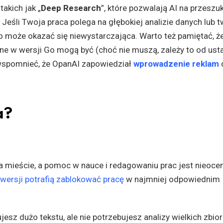
akich jak „
Deep Research
”, które pozwalają AI na przeszu
Jeśli Twoja praca polega na głębokiej analizie danych lub 
 może okazać się niewystarczająca. Warto też pamiętać, ż
ne w wersji Go mogą być (choć nie muszą, zależy to od ust
wspomnieć, że OpanAI zapowiedział
wprowadzenie reklam
a?
 mieście, a pomoc w nauce i redagowaniu prac jest nieocen
ersji potrafią zablokować pracę
w najmniej odpowiednim
jesz dużo tekstu, ale nie potrzebujesz analizy wielkich zbio