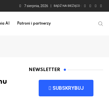
7 sierpnia, 2026
BĄDŹ NA BIEŻĄCO :
ia AI
Patroni i partnerzy
NEWSLETTER
nu
SUBSKRYBUJ