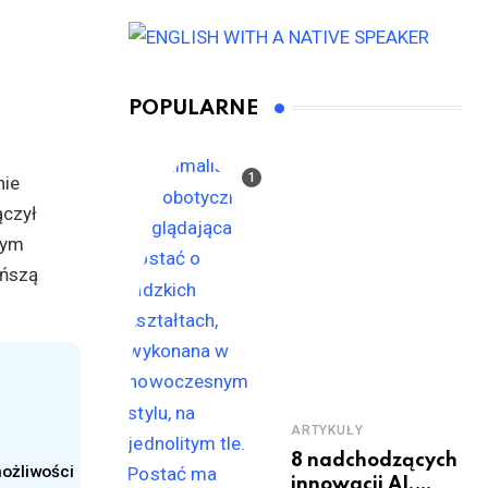
POPULARNE
nie
ączył
nym
ańszą
ARTYKUŁY
8 nadchodzących
możliwości
innowacji AI,