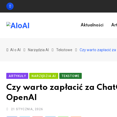
Skip
to
content
Aktualności
Ar
AI o AI
Narzędzia AI
Tekstowe
Czy warto zapłacić za
ARTYKUŁY
NARZĘDZIA AI
TEKSTOWE
Czy warto zapłacić za Cha
OpenAI
21 STYCZNIA, 2026