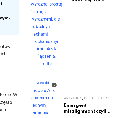
s)
które zmienią
świat
mowym?
entów,
 ich
 barier. W
,
ARTYKUŁY
CO TO JEST AI
często
Emergent
ach
misalignment czyli
dobry i zły GPT