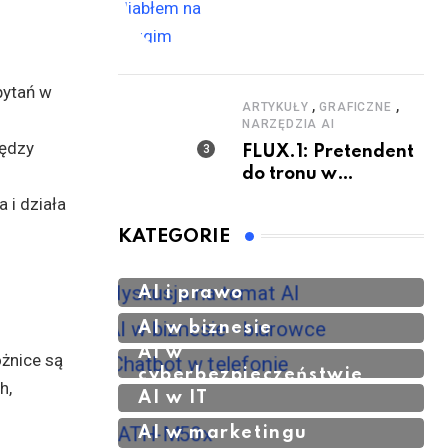
pytań w
,
,
ARTYKUŁY
GRAFICZNE
NARZĘDZIA AI
iędzy
FLUX.1: Pretendent
do tronu w
generowaniu
 i działa
obrazów AI
KATEGORIE
AI i prawo
AI w biznesie
AI w
óżnice są
cyberbezpieczeństwie
h,
AI w IT
AI w marketingu