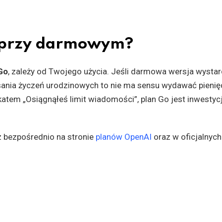
ć przy darmowym?
Go
, zależy od Twojego użycia. Jeśli darmowa wersja wystar
sania życzeń urodzinowych to nie ma sensu wydawać pienię
katem „Osiągnąłeś limit wiadomości”, plan Go jest inwestycj
z bezpośrednio na stronie
planów OpenAI
oraz w oficjalnych