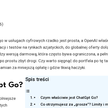
o w usługach cyfrowych rzadko jest prosta, a OpenAI właś
i i testów na rynkach azjatyckich, do globalnej oferty doł
ędzy wersją darmową, która często bywa ograniczona, a peł
o prostu zbyt drogi. Czy warto sięgnąć do portfela po tę t
mian za mniejszą opłatę i gdzie tkwią haczyki.
Spis treści
pt Go?
Czym właściwie jest ChatGpt Go?
olniejsze
Co otrzymujesz za „grosze”? Limity i 
tych