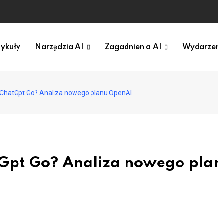
tykuły
Narzędzia AI
Zagadnienia AI
Wydarzen
 ChatGpt Go? Analiza nowego planu OpenAI
tGpt Go? Analiza nowego pla