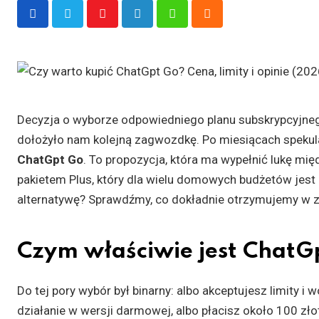
Youtube
LinkedIn
Whatsapp
Cloud
Decyzja o wyborze odpowiedniego planu subskrypcyjneg
dołożyło nam kolejną zagwozdkę. Po miesiącach spekulacj
ChatGpt Go
. To propozycja, która ma wypełnić lukę mi
pakietem Plus, który dla wielu domowych budżetów jest p
alternatywę? Sprawdźmy, co dokładnie otrzymujemy w za
Czym właściwie jest ChatG
Do tej pory wybór był binarny: albo akceptujesz limity i w
działanie w wersji darmowej, albo płacisz około 100 zło