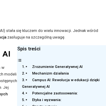
(AI) stała się kluczem do wielu innowacji. Jednak wśród
ncja
zasługuje na szczególną uwagę.
Spis treści
 AI
Zrozumienie Generatywnej AI
m w
Mechanizm działania
ych modeli
Campus AI: Rewolucja w edukacji dzięki
 dostępnych
Generatywnej AI
. Jej
Potencjalne zastosowania:
nych
Etyka i wyzwania: