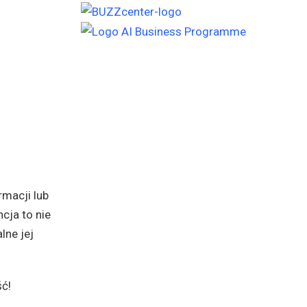
rmacji lub
cja to nie
lne jej
ć!