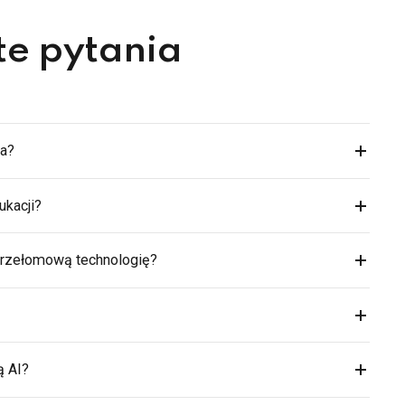
te pytania
ja?
kacji?
przełomową technologię?
ą AI?