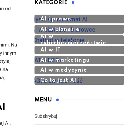
KATEGORIE
iu od
AI i prawo
AI w biznesie
AI w
cyberbezpieczeństwie
AI w IT
AI w marketingu
AI w medycynie
Co to jest AI
MENU
AI
Subskrybuj
j AI,