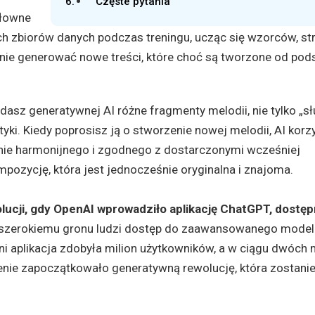
Częste pytania
słowne
h zbiorów danych podczas treningu, ucząc się wzorców, str
tanie generować nowe treści, które choć są tworzone od pod
odasz generatywnej AI różne fragmenty melodii, nie tylko „sł
styki. Kiedy poprosisz ją o stworzenie nowej melodii, AI korzy
nie harmonijnego i zgodnego z dostarczonymi wcześniej
ozycję, która jest jednocześnie oryginalna i znajoma.
lucji, gdy OpenAI wprowadziło aplikację ChatGPT, dostęp
 szerokiemu gronu ludzi dostęp do zaawansowanego model
ni aplikacja zdobyła milion użytkowników, a w ciągu dwóch 
enie zapoczątkowało generatywną rewolucję, która zostani