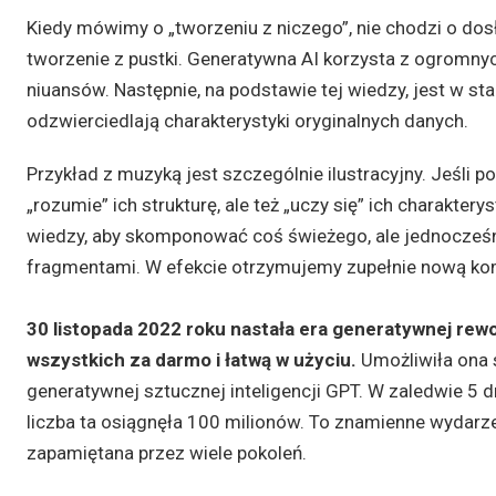
Kiedy mówimy o „tworzeniu z niczego”, nie chodzi o do
tworzenie z pustki. Generatywna AI korzysta z ogromnyc
niuansów. Następnie, na podstawie tej wiedzy, jest w s
odzwierciedlają charakterystyki oryginalnych danych.
Przykład z muzyką jest szczególnie ilustracyjny. Jeśli p
„rozumie” ich strukturę, ale też „uczy się” ich charaktery
wiedzy, aby skomponować coś świeżego, ale jednocześ
fragmentami. W efekcie otrzymujemy zupełnie nową komp
30 listopada 2022 roku nastała era generatywnej rewo
wszystkich za darmo i łatwą w użyciu.
Umożliwiła ona
generatywnej sztucznej inteligencji GPT. W zaledwie 5 d
liczba ta osiągnęła 100 milionów. To znamienne wydarz
zapamiętana przez wiele pokoleń.