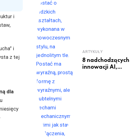
uktur i
staw,
ucha” i
ARTYKUŁY
sta z tej
8 nadchodzących
innowacji AI,
które zmienią
świat
ną dla
u
miesięcy
e