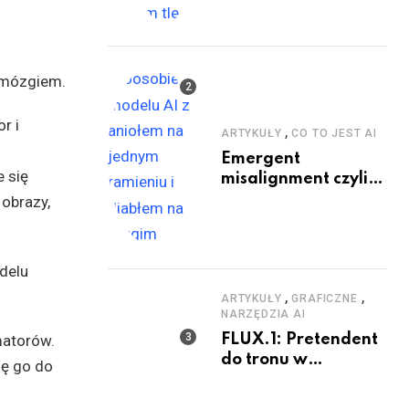
 mózgiem.
r i
,
ARTYKUŁY
CO TO JEST AI
Emergent
 się
misalignment czyli
dobry i zły GPT
obrazy,
odelu
,
,
ARTYKUŁY
GRAFICZNE
NARZĘDZIA AI
matorów.
FLUX.1: Pretendent
do tronu w
ię go do
generowaniu
obrazów AI