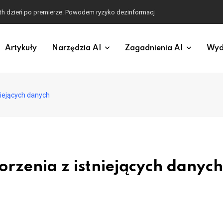
ugi w kodowaniu stron
Artykuły
Narzędzia AI
Zagadnienia AI
Wyd
niejących danych
rzenia z istniejących danych