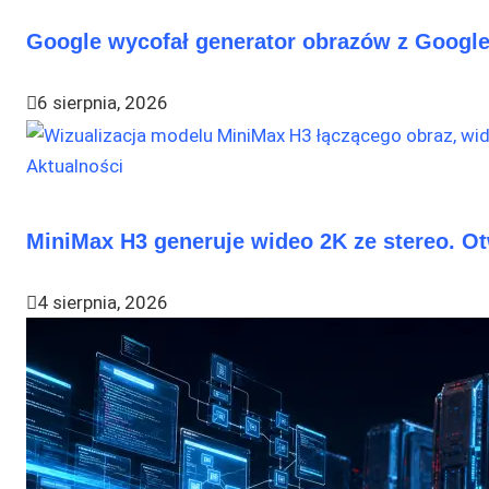
Google wycofał generator obrazów z Google
6 sierpnia, 2026
Aktualności
MiniMax H3 generuje wideo 2K ze stereo. O
4 sierpnia, 2026