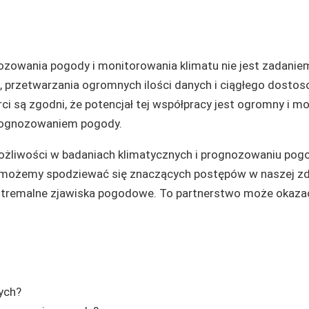
zowania pogody i monitorowania klimatu nie jest zadanie
, przetwarzania ogromnych ilości danych i ciągłego dosto
i są zgodni, że potencjał tej współpracy jest ogromny i m
prognozowaniem pogody.
ożliwości w badaniach klimatycznych i prognozowaniu pogo
ji, możemy spodziewać się znaczących postępów w naszej z
kstremalne zjawiska pogodowe. To partnerstwo może okazać
ych?