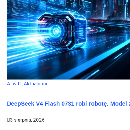
AI w IT
,
Aktualności
DeepSeek V4 Flash 0731 robi robotę. Model 
3 sierpnia, 2026