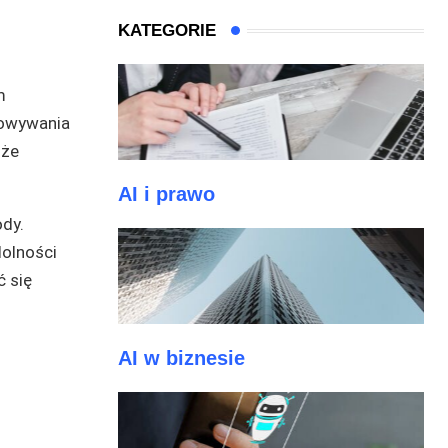
KATEGORIE
m
sowywania
oże
AI i prawo
dy.
dolności
 się
AI w biznesie