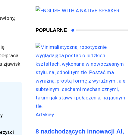
POPULARNE
ię
półpraca
a zjawisk
Artykuły
y
8 nadchodzących innowacji AI,
orzyści