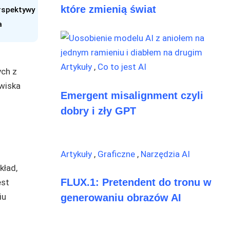
które zmienią świat
rspektywy
a
Artykuły
,
Co to jest AI
ych z
awiska
Emergent misalignment czyli
dobry i zły GPT
Artykuły
,
Graficzne
,
Narzędzia AI
kład,
FLUX.1: Pretendent do tronu w
est
iu
generowaniu obrazów AI