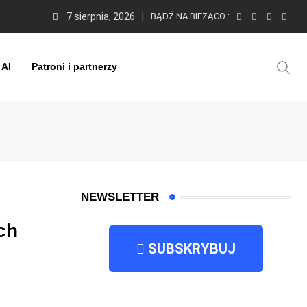
7 sierpnia, 2026
BĄDŹ NA BIEŻĄCO :
 AI
Patroni i partnerzy
NEWSLETTER
ch
SUBSKRYBUJ