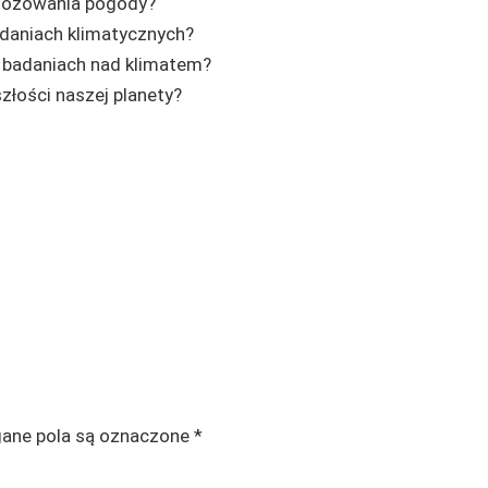
gnozowania pogody?
adaniach klimatycznych?
 badaniach nad klimatem?
złości naszej planety?
ne pola są oznaczone
*