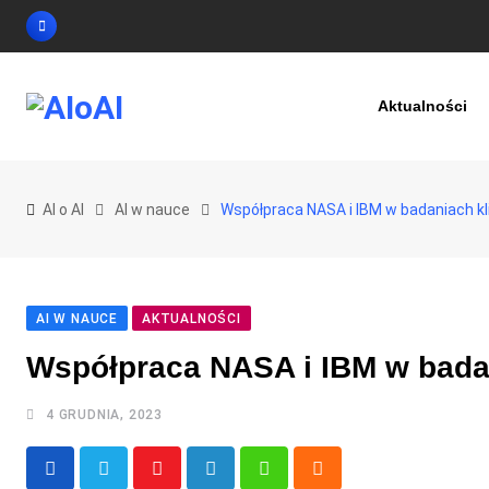
Skip
to
content
Aktualności
AI o AI
AI w nauce
Współpraca NASA i IBM w badaniach k
AI W NAUCE
AKTUALNOŚCI
Współpraca NASA i IBM w bada
4 GRUDNIA, 2023
Youtube
LinkedIn
Whatsapp
Cloud