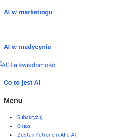
AI w marketingu
AI w medycynie
Co to jest AI
Menu
Subskrybuj
O nas
Zostań Patronem AI o AI