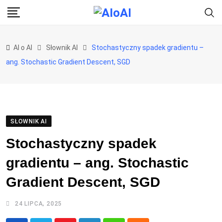
Skip
to
content
AI o AI
Słownik AI
Stochastyczny spadek gradientu –
ang. Stochastic Gradient Descent, SGD
SŁOWNIK AI
Stochastyczny spadek
gradientu – ang. Stochastic
Gradient Descent, SGD
24 LIPCA, 2025