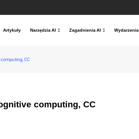
Artykuły
Narzędzia AI
Zagadnienia AI
Wydarzenia
e computing, CC
ognitive computing, CC