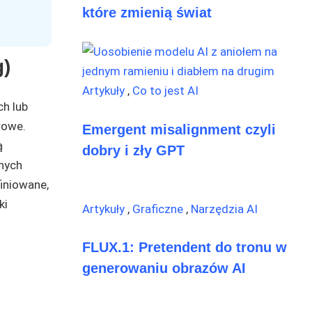
które zmienią świat
g)
Artykuły
,
Co to jest AI
h lub
rowe.
Emergent misalignment czyli
ą
dobry i zły GPT
nych
iniowane,
ki
Artykuły
,
Graficzne
,
Narzędzia AI
FLUX.1: Pretendent do tronu w
generowaniu obrazów AI