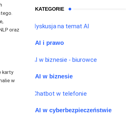
h
KATEGORIE
stego.
e,
nNLP oraz
AI i prawo
 karty
AI w biznesie
malie w
AI w cyberbezpieczeństwie