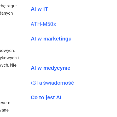
bę reguł
AI w IT
 danych
AI w marketingu
bowych,
zykowych i
ych. Nie
AI w medycynie
Co to jest AI
dresem
owane