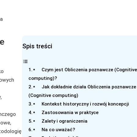
ze
Spis treści
Czym jest Obliczenia poznawcze (Cognitiv
ko
computing)?
rowych
Jak dokładnie działa Obliczenia poznawcze
(Cognitive computing)
,
Kontekst historyczny i rozwój koncepcji
Zastosowania w praktyce
ynczego
Zalety i ograniczenia
nowe,
Na co uważać?
todologię