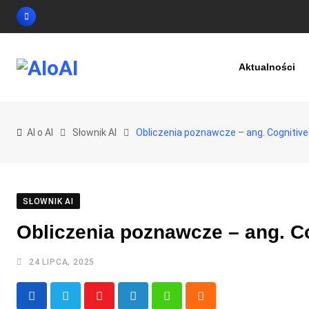
Skip
to
content
Aktualności
AI o AI
Słownik AI
Obliczenia poznawcze – ang. Cognitiv
SŁOWNIK AI
Obliczenia poznawcze – ang. C
24 LIPCA, 2025
Youtube
LinkedIn
Whatsapp
Cloud