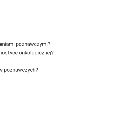
czeniami poznawczymi?
nostyce onkologicznej?
ów poznawczych?