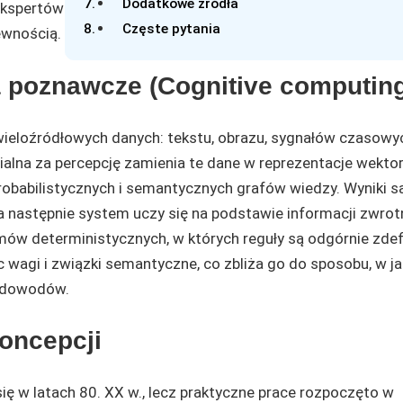
Dodatkowe źródła
ekspertów
Częste pytania
ewnością.
a poznawcze (Cognitive computin
eloźródłowych danych: tekstu, obrazu, sygnałów czasowyc
alna za percepcję zamienia te dane w reprezentacje wekto
probabilistycznych i semantycznych grafów wiedzy. Wyniki s
następnie system uczy się na podstawie informacji zwrot
ów deterministycznych, w których reguły są odgórnie zdef
 wagi i związki semantyczne, co zbliża go do sposobu, w ja
h dowodów.
koncepcji
ę w latach 80. XX w., lecz praktyczne prace rozpoczęto w