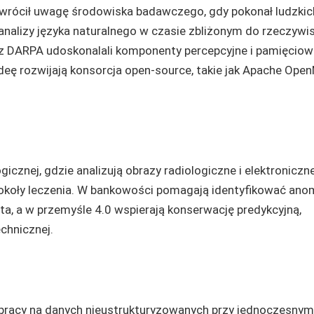
zwrócił uwagę środowiska badawczego, gdy pokonał ludzkic
nalizy języka naturalnego w czasie zbliżonym do rzeczywi
z DARPA udoskonalali komponenty percepcyjne i pamięciow
ideę rozwijają konsorcja open-source, takie jak Apache Ope
nej, gdzie analizują obrazy radiologiczne i elektroniczne
okoły leczenia. W bankowości pomagają identyfikować ano
ta, a w przemyśle 4.0 wspierają konserwację predykcyjną,
chnicznej.
 pracy na danych nieustrukturyzowanych przy jednoczesnym