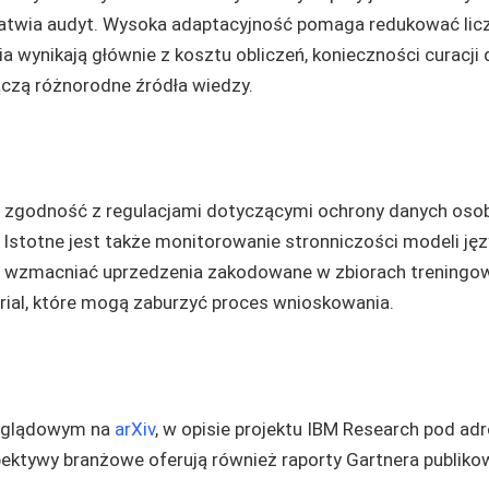
łatwia audyt. Wysoka adaptacyjność pomaga redukować licz
wynikają głównie z kosztu obliczeń, konieczności curacji
łączą różnorodne źródła wiedzy.
 zgodność z regulacjami dotyczącymi ochrony danych oso
. Istotne jest także monitorowanie stronniczości modeli ję
 wzmacniać uprzedzenia zakodowane w zbiorach treningow
arial, które mogą zaburzyć proces wnioskowania.
zeglądowym na
arXiv
, w opisie projektu IBM Research pod a
pektywy branżowe oferują również raporty Gartnera publik