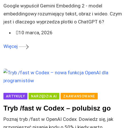
Google wypuścił Gemini Embedding 2 - model
embeddingowy rozumiejący tekst, obraz i wideo. Czym
jest i dlaczego wyprzedza plotki o ChatGPT 6?
10 marca, 2026
Więcej
ARTYKUŁY
NARZĘDZIA AI
ZAAWANSOWANE
Tryb /fast w Codex – polubisz go
Poznaj tryb /fast w OpenAI Codex. Dowiedz się, jak
przyspieszyć pisanie kodu o 50% i kiedy warto