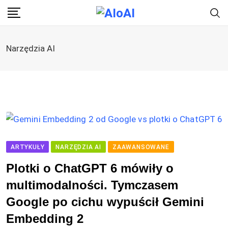
Skip
to
content
Narzędzia AI
ARTYKUŁY
NARZĘDZIA AI
ZAAWANSOWANE
Plotki o ChatGPT 6 mówiły o
multimodalności. Tymczasem
Google po cichu wypuścił Gemini
Embedding 2