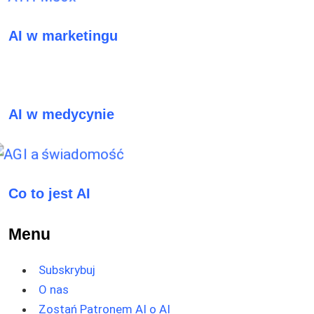
AI w marketingu
AI w medycynie
Co to jest AI
Menu
Subskrybuj
O nas
Zostań Patronem AI o AI