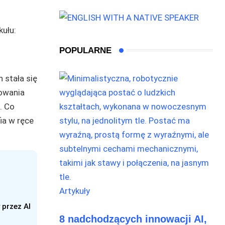
POPULARNE
 stała się
eowania
. Co
ia w ręce
Artykuły
 przez AI
8 nadchodzących innowacji AI,