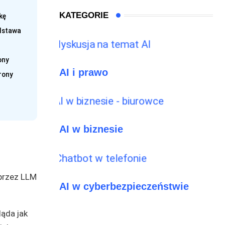
KATEGORIE
kę
odstawa
ony
AI i prawo
rony
AI w biznesie
przez LLM
AI w cyberbezpieczeństwie
ląda jak