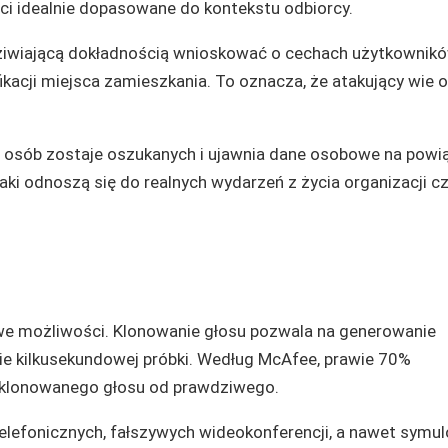
ci idealnie dopasowane do kontekstu odbiorcy.
adziwiającą dokładnością wnioskować o cechach użytkownik
kacji miejsca zamieszkania. To oznacza, że atakujący wie o
% osób zostaje oszukanych i ujawnia dane osobowe na powi
taki odnoszą się do realnych wydarzeń z życia organizacji c
e możliwości. Klonowanie głosu pozwala na generowanie
e kilkusekundowej próbki. Według McAfee, prawie 70%
 sklonowanego głosu od prawdziwego.
lefonicznych, fałszywych wideokonferencji, a nawet symu