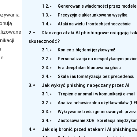
Generowanie wiadomości przez modele
szywania
Precyzyjnie ukierunkowana wysyłka
ponują
Ataki na wielu frontach jednocześnie
alizowane
Dlaczego ataki AI phishingowe osiągają ta
ikacji.
skuteczność?
e
Koniec z błędami językowymi!
le
Personalizacja na niespotykanym pozio
Era deepfake i klonowania głosu
Skala i automatyzacja bez precedensu
Jak wykryć phishing napędzany przez AI
Tropienie anomalii w komunikacji e-mail
Analiza behawioralna użytkowników (UE
Wykrywanie treści generowanych przez
Zastosowanie XDR i korelacja międzyka
Jak się bronić przed atakami AI phishingo