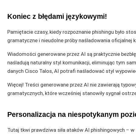
Koniec z błędami językowymi!
Pamiętacie czasy, kiedy rozpoznanie phishingu było st
gramatyczne i nieudolne próby naśladowania oficjalnej 
Wiadomości generowane przez AI są praktycznie bezbłęd
naśladują naturalny styl komunikacji, eliminując tym 
danych Cisco Talos, AI potrafi naśladować styl wypowi
Więcej! Treści generowane przez AI nie zawierają typo
gramatycznych, które wcześniej stanowiły sygnał ostrz
Personalizacja na niespotykanym poz
Tutaj tkwi prawdziwa siła ataków AI phishingowych – w 