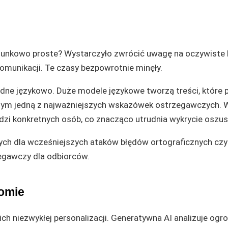
osunkowo proste? Wystarczyło zwrócić uwagę na oczywiste 
komunikacji. Te czasy bezpowrotnie minęły.
ne językowo. Duże modele językowe tworzą treści, które p
samym jedną z najważniejszych wskazówek ostrzegawczych. 
edzi konkretnych osób, co znacząco utrudnia wykrycie oszu
wych dla wcześniejszych ataków błędów ortograficznych czy
egawczy dla odbiorców.
iomie
ich niezwykłej personalizacji. Generatywna AI analizuje og