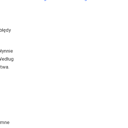
błędy
łynnie
Według
stwa.
romne