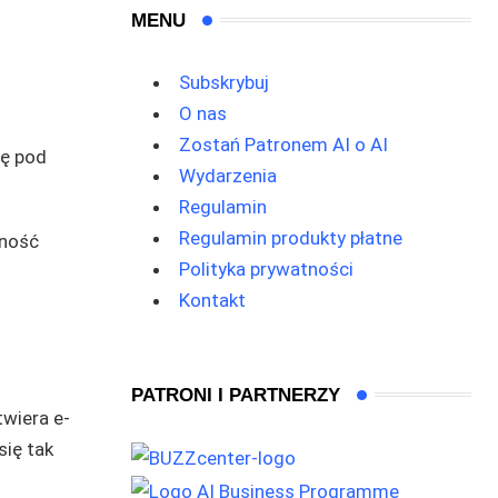
MENU
Subskrybuj
O nas
Zostań Patronem AI o AI
ię pod
Wydarzenia
Regulamin
Regulamin produkty płatne
pność
Polityka prywatności
Kontakt
PATRONI I PARTNERZY
wiera e-
się tak