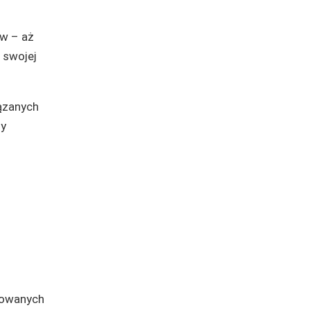
ów – aż
 swojej
ązanych
zy
lowanych