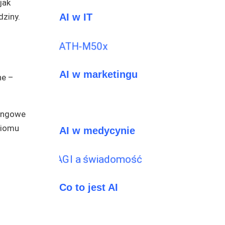
jak
dziny.
AI w IT
AI w marketingu
ne –
hingowe
ziomu
AI w medycynie
Co to jest AI