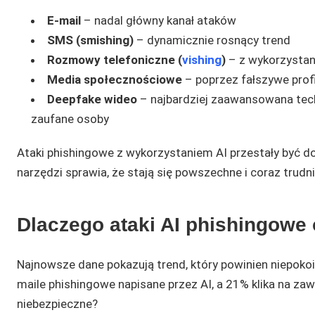
E-mail
– nadal główny kanał ataków
SMS (smishing)
– dynamicznie rosnący trend
Rozmowy telefoniczne (
vishing
)
– z wykorzystan
Media społecznościowe
– poprzez fałszywe profi
Deepfake wideo
– najbardziej zaawansowana techn
zaufane osoby
Ataki phishingowe z wykorzystaniem AI przestały być
narzędzi sprawia, że stają się powszechne i coraz trudn
Dlaczego ataki AI phishingowe
Najnowsze dane pokazują trend, który powinien niepokо
maile phishingowe napisane przez AI, a 21% klika na zaw
niebezpieczne?