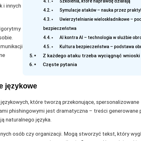
Szkolenia, które naprawdę działają
 i innych
Symulacje ataków – nauka przez prakty
Uwierzytelnianie wieloskładnikowe – p
algorytmy
bezpieczeństwa
sobie.
AI kontra AI – technologia w służbie obr
omunikacji
Kultura bezpieczeństwa – podstawa ob
ane
Z każdego ataku trzeba wyciągnąć wnioski
Częste pytania
e językowe
 językowych, które tworzą przekonujące, spersonalizowane
ami phishingowymi jest dramatyczna – treści generowane 
ą naturalnego języka.
nych osób czy organizacji. Mogą stworzyć tekst, który wyg