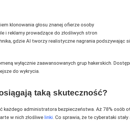
iem klonowania głosu znanej ofierze osoby
le i reklamy prowadzące do złośliwych stron
ika, gdzie AI tworzy realistyczne nagrania podszywając s
 domeną wyłącznie zaawansowanych grup hakerskich. Dostę
iejsze do wykrycia.
 osiągają taką skuteczność?
іć każdego administratora bezpieczeństwa. Aż 78% osób ot
arte w nich złośliwe
linki
. Co sprawia, że te cyberataki stały 