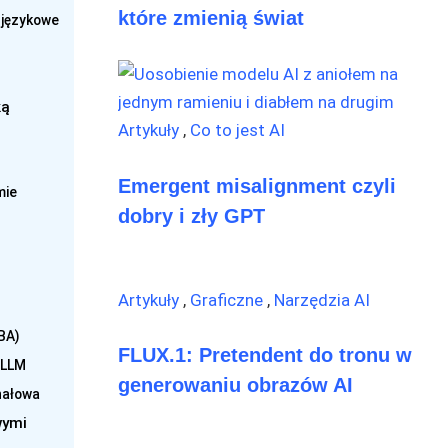
które zmienią świat
 językowe
ką
Artykuły
,
Co to jest AI
Emergent misalignment czyli
mie
dobry i zły GPT
Artykuły
,
Graficzne
,
Narzędzia AI
BA)
FLUX.1: Pretendent do tronu w
 LLM
generowaniu obrazów AI
nałowa
wymi