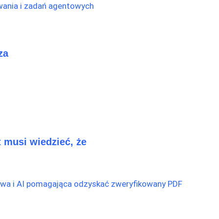
za
 musi wiedzieć, że