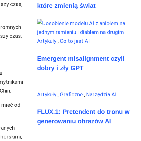
ższy czas,
które zmienią świat
ogromnych
szy czas,
Artykuły
,
Co to jest AI
Emergent misalignment czyli
dobry i zły GPT
u
emytnikami
Chin.
Artykuły
,
Graficzne
,
Narzędzia AI
e mieć od
FLUX.1: Pretendent do tronu w
generowaniu obrazów AI
ranych
morskimi,