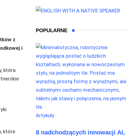
POPULARNE
tków z
odkowej i
, która
tnerskie
yki
Artykuły
, które
8 nadchodzących innowacji AI,