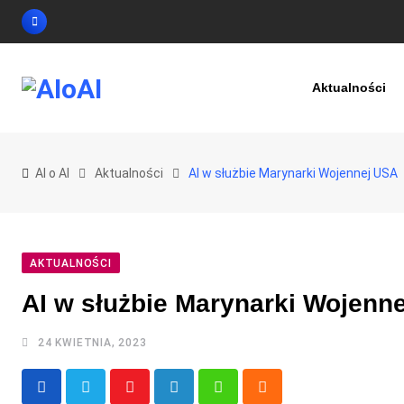
Skip
to
content
Aktualności
AI o AI
Aktualności
AI w służbie Marynarki Wojennej USA
AKTUALNOŚCI
AI w służbie Marynarki Wojenn
24 KWIETNIA, 2023
Youtube
LinkedIn
Whatsapp
Cloud