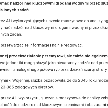
zymać nadzór nad kluczowymi drogami wodnym
i przez dłu
a innych zadań.
ez AI i wykorzystujących uczenie maszynowe do analizy 
trzymać nadzór nad kluczowymi drogami wodnymi przez dłuż
nnych zadań.
 przetwarzać te informacje i na nie reagować.
nej przeciwdziałanie przemytowi, ale także nielegalnem
owe jednostki mogą służyć jako nieustanny nadzór nad prz
nieniu nielegalnego połowu ryb oraz działań szarej strefy 
rynarki Wojennej, służba oszacowała, że do 2045 roku moż
323-365 załogowych okrętów.
rzez AI i wykorzystują uczenie maszynowe do analizy zeb
olność do nadzoru nad kluczowymi cieśninami i obszarami 