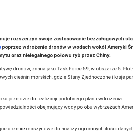
nuje rozszerzyć swoje zastosowanie bezzałogowych sta
)
poprzez wdrożenie dronów w wodach wokół Ameryki Śr
ytu oraz nielegalnego połowu ryb przez Chiny.
ywę dronów, znana jako Task Force 59, w obszarze 5. Floty
wych cieśnin morskich, gdzie Stany Zjednoczone i kraje par
oku przejdzie do realizacji podobnego planu wdrożenia
dpowiedzialności obejmujący wody po obu wybrzeżach Amer
ące uczenie maszynowe do analizy ogromnych ilości danych