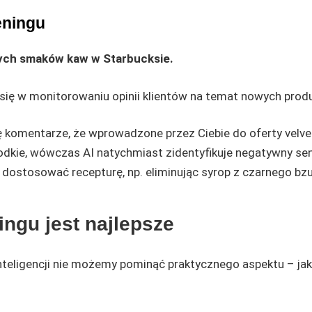
eningu
ch smaków kaw w Starbucksie.
 się w monitorowaniu opinii klientów na temat nowych prod
ię komentarze, że wprowadzone przez Ciebie do oferty velve
łodkie, wówczas AI natychmiast zidentyfikuje negatywny se
i dostosować recepturę, np. eliminując syrop z czarnego bzu
ingu jest najlepsze
inteligencji nie możemy pominąć praktycznego aspektu – ja