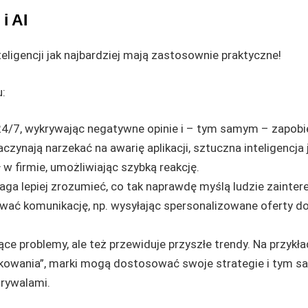
i AI
teligencji jak najbardziej mają zastosownie praktyczne!
u:
24/7, wykrywając negatywne opinie i – tym samym – zapobi
zynają narzekać na awarię aplikacji, sztuczna inteligencja 
w firmie, umożliwiając szybką reakcję.
ga lepiej zrozumieć, co tak naprawdę myślą ludzie zainte
ć komunikację, np. wysyłając spersonalizowane oferty d
eżące problemy, ale też przewiduje przyszłe trendy. Na przykła
akowania”, marki mogą dostosować swoje strategie i tym 
rywalami.