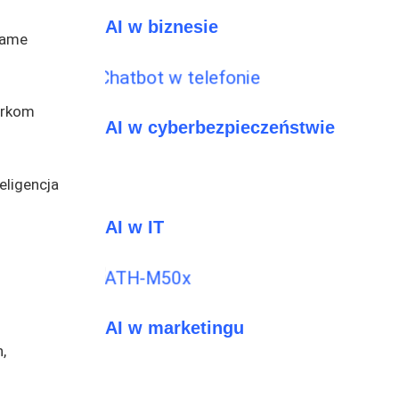
AI w biznesie
 same
arkom
AI w cyberbezpieczeństwie
eligencja
AI w IT
AI w marketingu
,