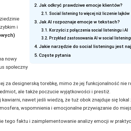
Jak odkryć prawdziwe emocje klientów?
Social listening to więcej niż liczenie lajków
ziedzinie
Jak AI rozpoznaje emocje w tekstach?
szybkim i
Korzyści z połączenia social listeningu i AI
owych)
Przykład zastosowania AI w social listening
Jakie narzędzie do social listeningu jest na
Częste pytania
 na nowy
tus społeczny
cej za designerską torebkę, mimo że jej funkcjonalność nie r
zedmiot, ale także poczucie wyjątkowości i prestiż.
 kawiarni, nawet jeśli wiedzą, że tuż obok znajduje się lokal 
tmosfera, wspomnienia i emocjonalne przywiązanie do miej
e tego faktu i zaimplementowanie analizy emocji w praktyc