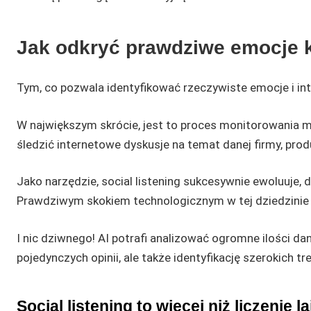
Jak odkryć prawdziwe emocje 
Tym, co pozwala identyfikować rzeczywiste emocje i int
W największym skrócie, jest to proces monitorowania m
śledzić internetowe dyskusje na temat danej firmy, prod
Jako narzędzie, social listening sukcesywnie ewoluuje
Prawdziwym skokiem technologicznym w tej dziedzinie o
I nic dziwnego! AI potrafi analizować ogromne ilości da
pojedynczych opinii, ale także identyfikację szerokich t
Social listening to więcej niż liczenie l