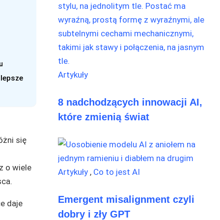
u
Artykuły
jlepsze
8 nadchodzących innowacji AI,
które zmienią świat
óżni się
z o wiele
Artykuły
,
Co to jest AI
sca.
Emergent misalignment czyli
e daje
dobry i zły GPT