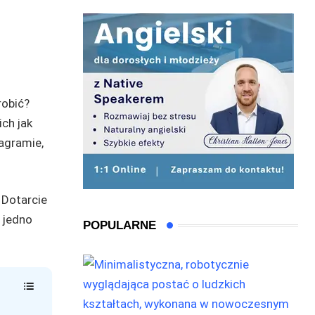
robić?
ch jak
agramie,
 Dotarcie
 jedno
POPULARNE