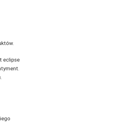
uktów.
t eclipse
ntyment.
.
kiego