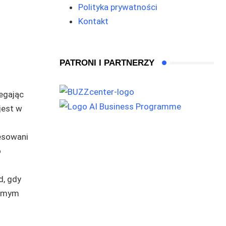
Polityka prywatności
Kontakt
PATRONI I PARTNERZY
egając
jest w
resowani
o
d, gdy
samym