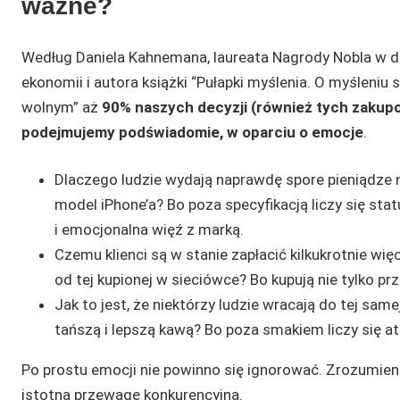
ważne?
Według Daniela Kahnemana, laureata Nagrody Nobla w d
ekonomii i autora książki “Pułapki myślenia. O myśleniu 
wolnym” aż
90% naszych decyzji (również tych zakup
podejmujemy podświadomie, w oparciu o emocje
.
Dlaczego ludzie wydają naprawdę spore pieniądze
model iPhone’a? Bo poza specyfikacją liczy się sta
i emocjonalna więź z marką.
Czemu klienci są w stanie zapłacić kilkukrotnie wię
od tej kupionej w sieciówce? Bo kupują nie tylko pr
Jak to jest, że niektórzy ludzie wracają do tej samej
tańszą i lepszą kawą? Bo poza smakiem liczy się a
Po prostu emocji nie powinno się ignorować. Zrozumieni
istotną przewagę konkurencyjną.