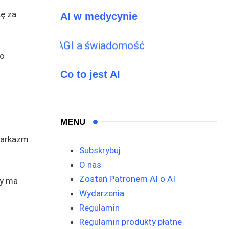
kę za
AI w medycynie
 o
Co to jest AI
MENU
 sarkazm
Subskrybuj
O nas
Zostań Patronem AI o AI
zy ma
Wydarzenia
Regulamin
Regulamin produkty płatne