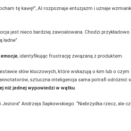
Kocham tę kawę!”, AI rozpoznaje entuzjazm i uznaje wzmian
cja jest nieco bardziej zawoalowana. Chodzi przykładowo
ą ładne”.
e emocje
, identyfikując frustrację związaną z produktem.
m zestawie słów kluczowych, które wskazują o kim lub o czym
 annotatorów, sztuczna inteligencja sama potrafi odróżnić
ej niż jednej wypowiedzi w wątku
.
i Jeziora” Andrzeja Sapkowskiego: “Niebrzydka rzecz, ale c