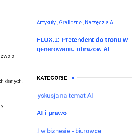
Artykuły
,
Graficzne
,
Narzędzia AI
FLUX.1: Pretendent do tronu w
generowaniu obrazów AI
ozwala
KATEGORIE
ch danych.
ie
AI i prawo