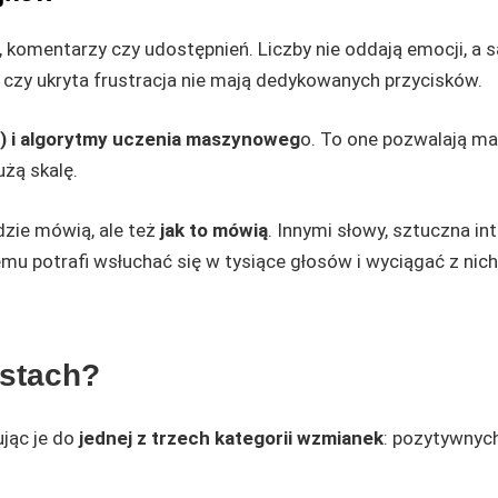
ków, komentarzy czy udostępnień. Liczby nie oddają emocji, a
 czy ukryta frustracja nie mają dedykowanych przycisków.
P) i algorytmy uczenia maszynoweg
o. To one pozwalają m
użą skalę.
dzie mówią, ale też
jak to mówią
. Innymi słowy, sztuczna int
emu potrafi wsłuchać się w tysiące głosów i wyciągać z nich
kstach?
ując je do
jednej z trzech kategorii wzmianek
: pozytywnych