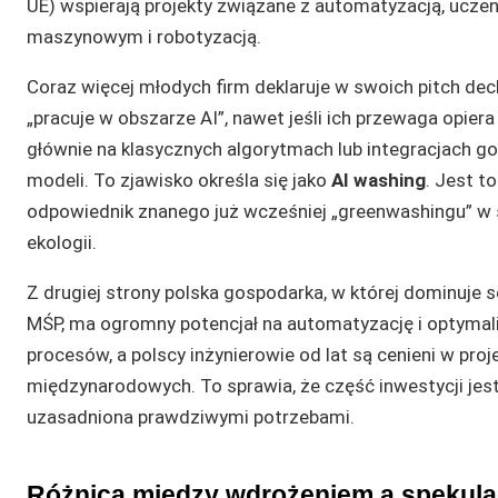
UE) wspierają projekty związane z automatyzacją, ucze
maszynowym i robotyzacją.
Coraz więcej młodych firm deklaruje w swoich pitch dec
„pracuje w obszarze AI”, nawet jeśli ich przewaga opiera
głównie na klasycznych algorytmach lub integracjach g
modeli. To zjawisko określa się jako
AI washing
. Jest to
odpowiednik znanego już wcześniej „greenwashingu” w 
ekologii.
Z drugiej strony polska gospodarka, w której dominuje s
MŚP, ma ogromny potencjał na automatyzację i optymal
procesów, a polscy inżynierowie od lat są cenieni w proj
międzynarodowych. To sprawia, że część inwestycji jes
uzasadniona prawdziwymi potrzebami.
Różnica między wdrożeniem a spekula