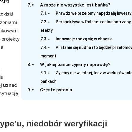
A może nie wszystko jest bańką?
Prawdziwe przełomy napędzają inwesty
t dziś
Perspektywa w Polsce: realne potrzeby,
żeniami.
runkowym
efekty
 projekty
Innowacje rodzą się w chaosie
ie
AI stanie się nudna i to będzie przełomo
moment
W jakiej bańce żyjemy naprawdę?
o
Żyjemy nie w jednej, lecz w wielu równol
ju
bańkach
ej uznać
Częste pytania
 sytuację
pe’u, niedobór weryfikacji