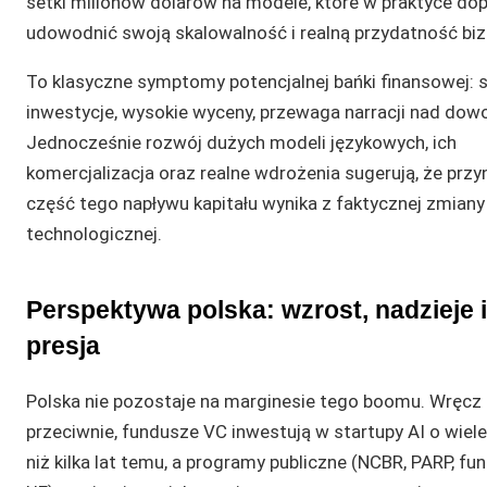
setki milionów dolarów na modele, które w praktyce do
udowodnić swoją skalowalność i realną przydatność bi
To klasyczne symptomy potencjalnej bańki finansowej: 
inwestycje, wysokie wyceny, przewaga narracji nad dow
Jednocześnie rozwój dużych modeli językowych, ich
komercjalizacja oraz realne wdrożenia sugerują, że przy
część tego napływu kapitału wynika z faktycznej zmiany
technologicznej.
Perspektywa polska: wzrost, nadzieje i
presja
Polska nie pozostaje na marginesie tego boomu. Wręcz
przeciwnie, fundusze VC inwestują w startupy AI o wiele
niż kilka lat temu, a programy publiczne (NCBR, PARP, fu