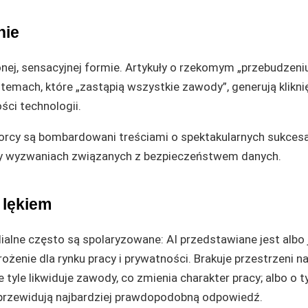
nie
nej, sensacyjnej formie. Artykuły o rzekomym „przebudzeni
emach, które „zastąpią wszystkie zawody”, generują kliknię
ci technologii.
biorcy są bombardowani treściami o spektakularnych sukcesa
 czy wyzwaniach związanych z bezpieczeństwem danych.
 lękiem
lne często są spolaryzowane: AI przedstawiane jest albo 
ożenie dla rynku pracy i prywatności. Brakuje przestrzeni n
yle likwiduje zawody, co zmienia charakter pracy; albo o t
e przewidują najbardziej prawdopodobną odpowiedź.