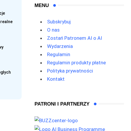
MENU
cje
Subskrybuj
 realne
O nas
Zostań Patronem AI o AI
Wydarzenia
wy
Regulamin
Regulamin produkty płatne
Polityka prywatności
egłych
Kontakt
PATRONI I PARTNERZY