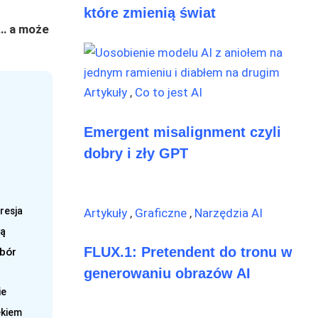
które zmienią świat
e… a może
Artykuły
,
Co to jest AI
Emergent misalignment czyli
dobry i zły GPT
resja
Artykuły
,
Graficzne
,
Narzędzia AI
ją
FLUX.1: Pretendent do tronu w
obór
generowaniu obrazów AI
ie
ękiem