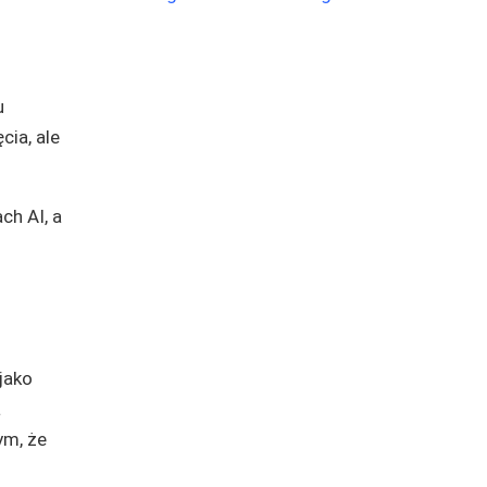
u
cia, ale
ch AI, a
jako
a
ym, że