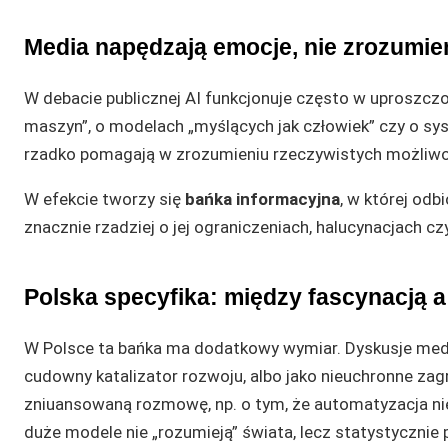
Media napędzają emocje, nie zrozumie
W debacie publicznej AI funkcjonuje często w uproszczo
maszyn”, o modelach „myślących jak człowiek” czy o syst
rzadko pomagają w zrozumieniu rzeczywistych możliwoś
W efekcie tworzy się
bańka informacyjna
, w której od
znacznie rzadziej o jej ograniczeniach, halucynacjach
Polska specyfika: między fascynacją a
W Polsce ta bańka ma dodatkowy wymiar. Dyskusje media
cudowny katalizator rozwoju, albo jako nieuchronne zagr
zniuansowaną rozmowę, np. o tym, że automatyzacja nie t
duże modele nie „rozumieją” świata, lecz statystyczni