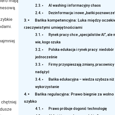
piero mają
AI washing i informacyjny chaos
znesową.
Dezinformacja i nowe „bańki poznawcze
szybkie
Bańka kompetencyjna: Luka między oczeki
odami.
rzeczywistymi umiejętnościami
Rynek pracy chce „specjalistów AI”, ale 
najmniej
wie, kogo szuka
Polska edukacja i rynek pracy: niedobór
jednocześnie
Firmy przyspieszają zmiany, pracownicy
nadążyć
Bańka edukacyjna – wiedza szybsza niż 
wykorzystanie
Bańka regulacyjna: Prawo biegnie za wolno 
szybko
 chętniej
Prawo próbuje dogonić technologię
ndusze