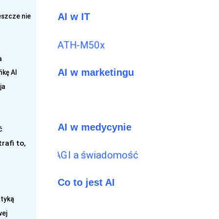
AI w IT
eszcze nie
a
AI w marketingu
kę AI
ja
AI w medycynie
ć
rafi to,
Co to jest AI
atyką
wej