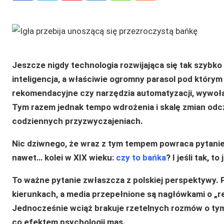
Jeszcze nigdy technologia rozwijająca się tak szybk
inteligencja, a właściwie ogromny parasol pod który
rekomendacyjne czy narzędzia automatyzacji, wywoła
Tym razem jednak tempo wdrożenia i skalę zmian odczu
codziennych przyzwyczajeniach.
Nic dziwnego, że wraz z tym tempem powraca pytanie,
nawet… kolei w XIX wieku:
czy to bańka
? I jeśli tak, to
To ważne pytanie zwłaszcza z polskiej perspektywy. P
kierunkach, a media przepełnione są nagłówkami o „re
Jednocześnie wciąż brakuje rzetelnych rozmów o tym,
co efektem psychologii mas.