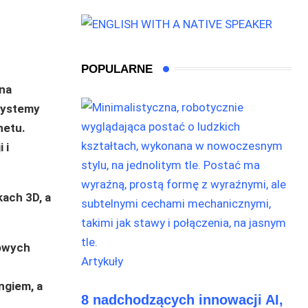
POPULARNE
zna
 systemy
netu.
 i
kach 3D, a
nowych
Artykuły
ngiem, a
8 nadchodzących innowacji AI,