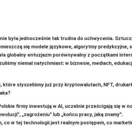
o nie była jednocześnie tak trudna do uchwycenia. Sztuc
m mieszczą się modele językowe, algorytmy predykcyjne,
ła globalny entuzjazm porównywalny z początkami inter
liśmy niemal natychmiast: w biznesie, mediach, edukacji
 które słyszeliśmy już przy kryptowalutach, NFT, drukar
 jaka?
olskie firmy inwestują w AI, uczelnie prześcigają się w 
wolucji”, „zagrożeniu” lub „końcu pracy, jaką znamy”.
 co w tej technologii jest realnym postępem, co marketi