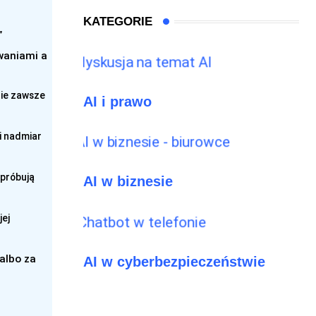
KATEGORIE
”
waniami a
nie zawsze
AI i prawo
 i nadmiar
 próbują
AI w biznesie
jej
albo za
AI w cyberbezpieczeństwie