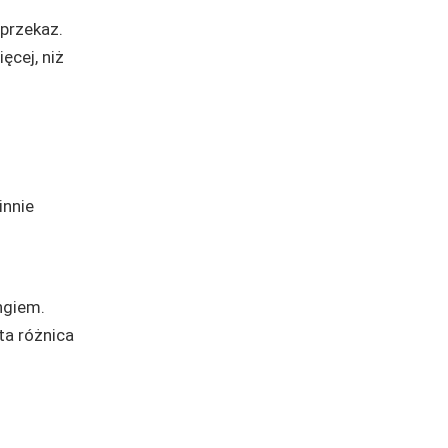
przekaz.
ęcej, niż
innie
ngiem.
ta różnica