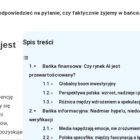
odpowiedzieć na pytanie, czy faktycznie żyjemy w bańc
Spis treści
jest
Bańka finansowa: Czy rynek AI jest
przewartościowany?
Globalny boom inwestycyjny
Perspektywa polska: wzrost, nadzieje i p
gencję
Różnica między wdrożeniem a spekulac
 się
Bańka informacyjna: Nadmiar hype’u, nied
mi
weryfikacji
pów,
Media napędzają emocje, nie zrozumien
pozyskuje
Polska specyfika: między fascynacją a l