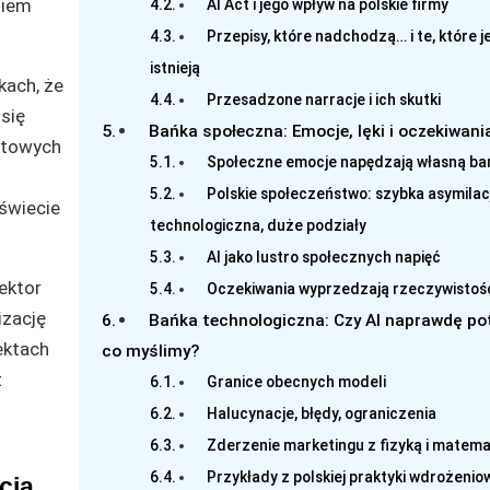
niem
AI Act i jego wpływ na polskie firmy
Przepisy, które nadchodzą… i te, które j
istnieją
kach, że
Przesadzone narracje i ich skutki
 się
Bańka społeczna: Emocje, lęki i oczekiwani
otowych
Społeczne emocje napędzają własną bań
Polskie społeczeństwo: szybka asymilac
świecie
technologiczna, duże podziały
AI jako lustro społecznych napięć
ektor
Oczekiwania wyprzedzają rzeczywistoś
izację
Bańka technologiczna: Czy AI naprawdę pot
ektach
co myślimy?
t
Granice obecnych modeli
Halucynacje, błędy, ograniczenia
Zderzenie marketingu z fizyką i matem
Przykłady z polskiej praktyki wdrożenio
cją