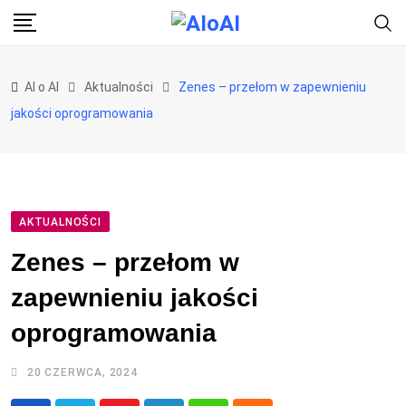
Skip
to
content
AI o AI
Aktualności
Zenes – przełom w zapewnieniu
jakości oprogramowania
AKTUALNOŚCI
Zenes – przełom w
zapewnieniu jakości
oprogramowania
20 CZERWCA, 2024