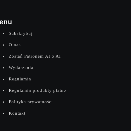
o
d
k
o
i
enu
k
n
Subskrybuj
ó
a
O nas
w
w
Zostań Patronem AI o AI
i
g
Wydarzenia
a
Regulamin
c
Regulamin produkty płatne
j
Polityka prywatności
a
Kontakt