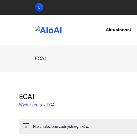
Skip
to
content
Aktualności
ECAI
ECAI
Wydarzenia
ECAI
Wydarzenia
Nie znaleziono żadnych wyników.
P
o