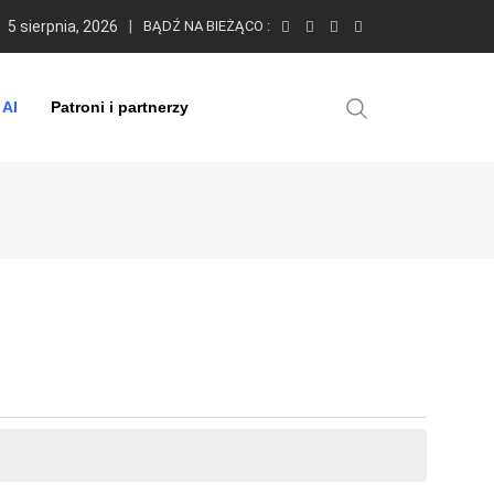
5 sierpnia, 2026
BĄDŹ NA BIEŻĄCO :
 AI
Patroni i partnerzy