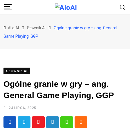
Skip
to
content
AI o AI
Słownik AI
Ogólne granie w gry – ang. General
Game Playing, GGP
SŁOWNIK AI
Ogólne granie w gry – ang.
General Game Playing, GGP
24 LIPCA, 2025
Youtube
LinkedIn
Whatsapp
Cloud