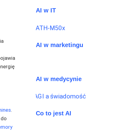
AI w IT
ia
AI w marketingu
pojawia
energię
AI w medycynie
hines
.
Co to jest AI
 do
Memory