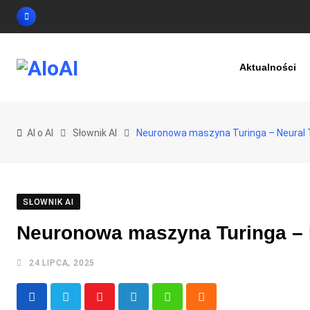
Skip
to
content
Aktualności
AI o AI
Słownik AI
Neuronowa maszyna Turinga – Neural 
SŁOWNIK AI
Neuronowa maszyna Turinga – 
24 LIPCA, 2025
Youtube
LinkedIn
Whatsapp
Cloud