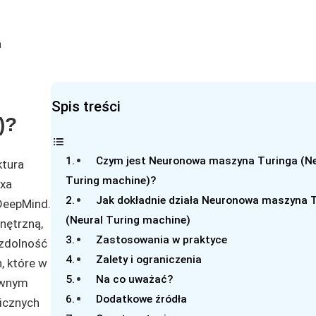
Spis treści
)?
Czym jest Neuronowa maszyna Turinga (Ne
ktura
Turing machine)?
exa
Jak dokładnie działa Neuronowa maszyna 
 DeepMind.
(Neural Turing machine)
nętrzną,
Zastosowania w praktyce
 zdolność
Zalety i ograniczenia
, które w
Na co uważać?
łównym
Dodatkowe źródła
micznych