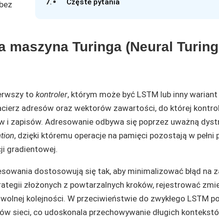
Częste pytania
 bez
a maszyna Turinga (Neural Turing
erwszy to
kontroler
, którym może być LSTM lub inny wariant 
ierz adresów oraz wektorów zawartości, do której kontro
 i zapisów. Adresowanie odbywa się poprzez uważną dyst
ntion
, dzięki któremu operacje na pamięci pozostają w pełni
i gradientowej.
resowania dostosowują się tak, aby minimalizować błąd na 
rategii złożonych z powtarzalnych kroków, rejestrować zmi
dowolnej kolejności. W przeciwieństwie do zwykłego LSTM 
ów sieci, co udoskonala przechowywanie długich kontekstó