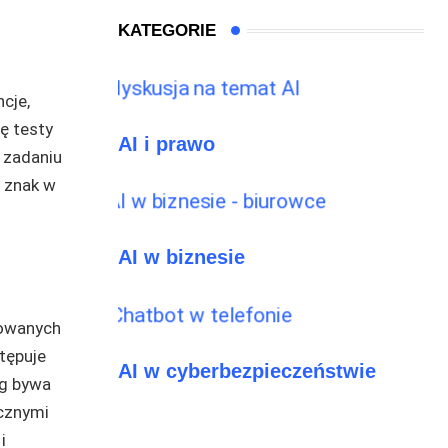
KATEGORIE
cje,
ę testy
AI i prawo
 zadaniu
 znak w
AI w biznesie
dowanych
tępuje
AI w cyberbezpieczeństwie
ng bywa
ycznymi
i