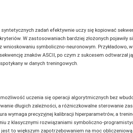
syntetycznych zadań efektywnie uczy się kopiować sekwen
ryteriów. W zastosowaniach bardziej złożonych pojawiły si
az wnioskowaniu symboliczno-neuronowym. Przykładowo, w
sekwencję znaków ASCII, po czym z sukcesem odtwarzał ją
s spotykany w danych treningowych.
t możliwość uczenia się operacji algorytmicznych bez wbu
wanie długich zależności, a różniczkowalne sterowanie zas
ura wymaga precyzyjnej kalibracji hiperparametrów, a treni
aniu z klasycznymi rozwiązaniami symboliczno-programist
ne jest to większym zapotrzebowaniem na moc obliczeniową 