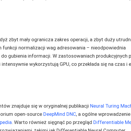
yż zbyt mały ogranicza zakres operacji, a zbyt duży utrudn
h funkcji normalizacji wag adresowania – nieodpowiednia
i do gubienia informacji. W zastosowaniach produkcyjnych 
i intensywnie wykorzystują GPU, co przekłada się na czas i 
tów znajduje się w oryginalnej publikacji
Neural Turing Mac
torium open-source
DeepMind DNC
, a ogólne wprowadzenie
pedia
. Warto również sięgnąć po przegląd
Differentiable 
ozwiązaniami, takimi jak Differentiable Neural Computer.