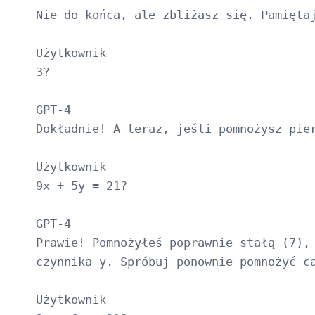
Nie do końca, ale zbliżasz się. Pamięta
Użytkownik

3?

GPT-4

Dokładnie! A teraz, jeśli pomnożysz pier
Użytkownik

9x + 5y = 21?

GPT-4

Prawie! Pomnożyłeś poprawnie stałą (7), 
czynnika y. Spróbuj ponownie pomnożyć ca
Użytkownik
