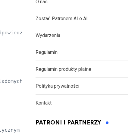
O nas
Zostań Patronem AI o AI
dpowiedzi, ale zawsze starasz się zadać odpow
Wydarzenia
Regulamin
Regulamin produkty płatne
adomych, łącząc dwa równania?

Polityka prywatności
Kontakt
PATRONI I PARTNERZY
tycznym myśleniu i prowadzenie cię przez proc