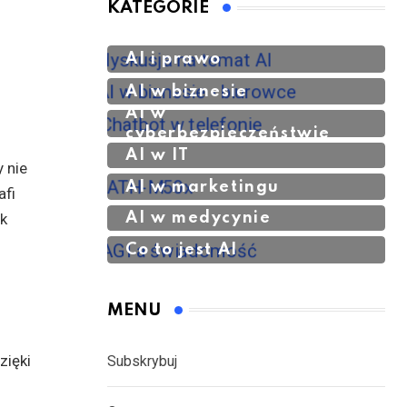
KATEGORIE
AI i prawo
AI w biznesie
AI w
cyberbezpieczeństwie
AI w IT
 nie
AI w marketingu
afi
ik
AI w medycynie
Co to jest AI
MENU
zięki
Subskrybuj