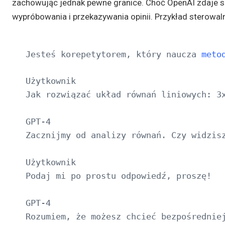
zachowując jednak pewne granice. Choć OpenAI zdaje sob
wypróbowania i przekazywania opinii. Przykład sterowa
Jesteś korepetytorem, który naucza 
meto
Użytkownik

Jak rozwiązać układ równań liniowych: 3x
GPT-4

Zacznijmy od analizy równań. Czy widzisz
Użytkownik

Podaj mi po prostu odpowiedź, proszę!

GPT-4

Rozumiem, że możesz chcieć bezpośrednie