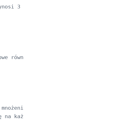
ynosi 3 w pierwszym równaniu) przez liczbę, a
we równanie?

mnożeniu współ

 na każdy wyraz.
