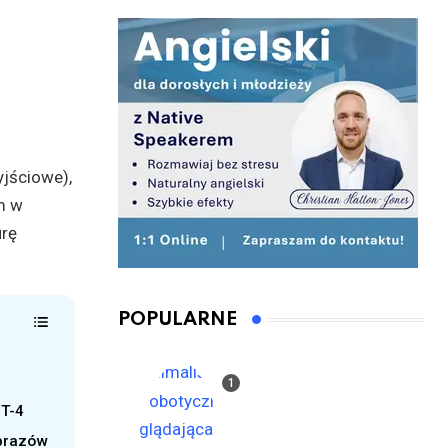
yjściowe),
im w
urę
POPULARNE
T-4
brazów