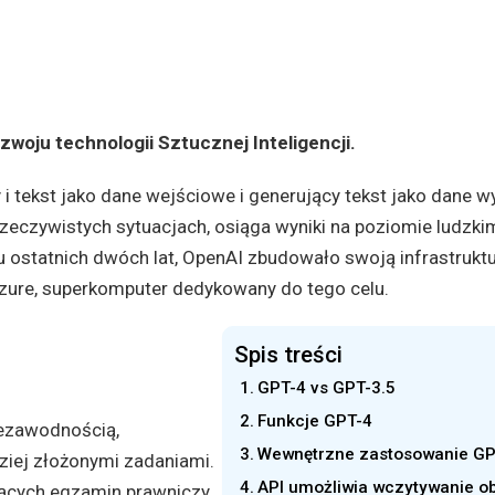
woju technologii Sztucznej Inteligencji.
i tekst jako dane wejściowe i generujący tekst jako dane w
u rzeczywistych sytuacjach, osiąga wyniki na poziomie ludzk
u ostatnich dwóch lat, OpenAI zbudowało swoją infrastrukt
Azure, superkomputer dedykowany do tego celu.
Spis treści
GPT-4 vs GPT-3.5
Funkcje GPT-4
iezawodnością,
Wewnętrzne zastosowanie GP
ziej złożonymi zadaniami.
API umożliwia wczytywanie o
ących egzamin prawniczy,