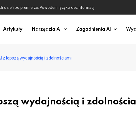
th dzień po premierze. Powodem ryzyko dezinformacji
Artykuły
Narzędzia AI
Zagadnienia AI
Wyd
 z lepszą wydajnością i zdolnościami
szą wydajnością i zdolności