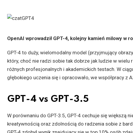
OpenAI wprowadził GPT-4, kolejny kamień milowy w roz
GPT-4 to duży, wielomodalny model (przyjmujący obrazy 
który, choć nie radzi sobie tak dobrze jak ludzie w wiel
różnych profesjonalnych i akademickich testach. W ciąg
głębokiego uczenia się i opracowało, we współpracy z 
GPT-4 vs GPT-3.5
W porównaniu do GPT-3.5, GPT-4 cechuje się większą n
kreatywnością oraz zdolnością do radzenia sobie z bard
GPT-4 zdobył wynik znajdujący się w top 10% osób zdaj