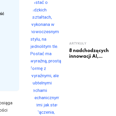
ść
ARTYKUŁY
8 nadchodzących
innowacji AI,
które zmienią
świat
 osiąga
ości