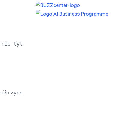
 nie tylko ją podać. Spróbujmy jeszcze raz: c
półczynnik x wynosi 3, a w drugim równaniu 9.