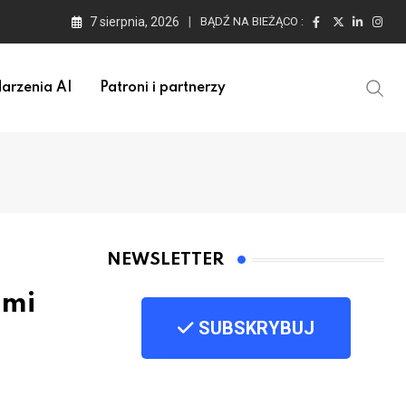
7 sierpnia, 2026
BĄDŹ NA BIEŻĄCO :
arzenia AI
Patroni i partnerzy
NEWSLETTER
ami
SUBSKRYBUJ