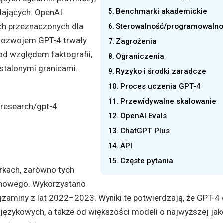
Benchmarki akademickie
dających. OpenAI
ch przeznaczonych dla
Sterowalność/programowalno
d rozwojem GPT-4 trwały
Zagrożenia
od względem faktografii,
Ograniczenia
talonymi granicami.
Ryzyko i środki zaradcze
Proces uczenia GPT-4
Przewidywalne skalowanie
/research/gpt-4
OpenAI Evals
ChatGPT Plus
API
Częste pytania
rkach, zarówno tych
zynowego. Wykorzystano
gzaminy z lat 2022–2023. Wyniki te potwierdzają, że GPT-4
 językowych, a także od większości modeli o najwyższej jak