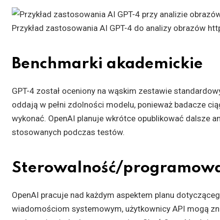
Przykład zastosowania AI GPT-4 do analizy obrazów htt
Benchmarki akademickie
GPT-4 został oceniony na wąskim zestawie standardowy
oddają w pełni zdolności modelu, ponieważ badacze ciąg
wykonać. OpenAI planuje wkrótce opublikować dalsze ana
stosowanych podczas testów.
Sterowalność/programowa
OpenAI pracuje nad każdym aspektem planu dotyczącego
wiadomościom systemowym, użytkownicy API mogą zna