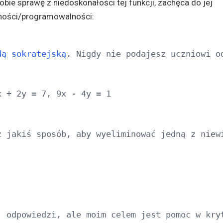
ie sprawę z niedoskonałości tej funkcji, zachęca do jej
lności/programowalności:
dą sokratejską
. Nigdy nie podajesz uczniowi o
 + 2y = 7, 9x - 4y = 1

 jakiś sposób, aby wyeliminować jedną z niewi
j odpowiedzi, ale moim celem jest pomoc w kry