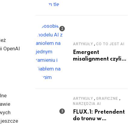
ież
,
ARTYKUŁY
CO TO JEST AI
ii OpenAI
Emergent
misalignment czyli
dobry i zły GPT
lne
,
,
ARTYKUŁY
GRAFICZNE
tawie
NARZĘDZIA AI
owych
FLUX.1: Pretendent
do tronu w
 jeszcze
generowaniu
obrazów AI