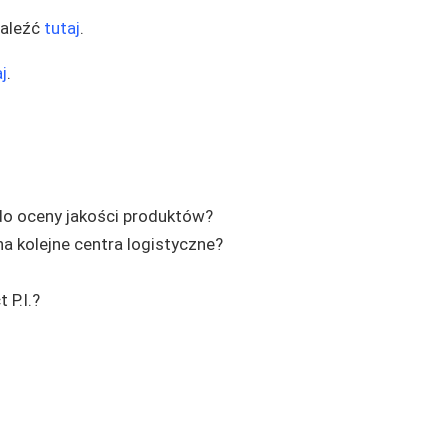
naleźć
tutaj
.
j
.
o oceny jakości produktów?
na kolejne centra logistyczne?
 P.I.?