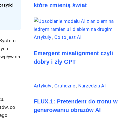
które zmienią świat
orzyści
Artykuły
,
Co to jest AI
 System
nych
Emergent misalignment czyli
 wpływ na
dobry i zły GPT
Artykuły
,
Graficzne
,
Narzędzia AI
u.
FLUX.1: Pretendent do tronu w
tów, co
generowaniu obrazów AI
nego