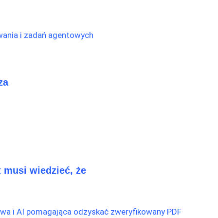
za
 musi wiedzieć, że