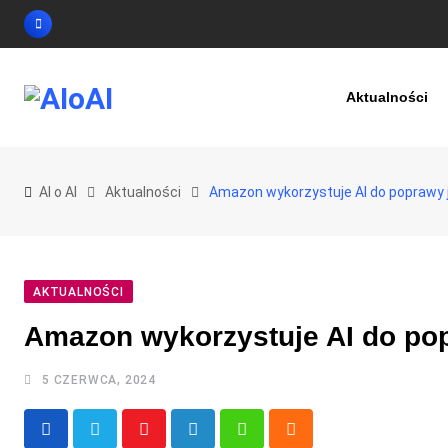
Skip
to
content
Aktualności
AI o AI
Aktualności
Amazon wykorzystuje AI do poprawy 
AKTUALNOŚCI
Amazon wykorzystuje AI do po
5 CZERWCA, 2024
Youtube
LinkedIn
Whatsapp
Cloud