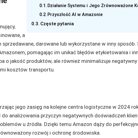
ne
Działanie Systemu i Jego Zrównoważone K
Przyszłość AI w Amazonie
Częste pytania
nujący,
minowane, a
e sprzedawane, darowane lub wykorzystane w inny sposób.
Amazonem, pomagając im unikać błędów etykietowania i in
ba o jakość produktów, ale również minimalizuje negatywny
imi kosztów transportu.
zając jego zasięg na kolejne centra logistyczne w 2024 rok
 do analizowania przyczyn negatywnych doświadczeń klien
problemów u źródła. Dzięki temu Amazon dąży do perfekcyj
równoważony rozwój i ochronę środowiska.