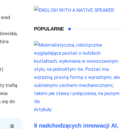
POPULARNE
r).
y trafią
awia
 się do
Artykuły
8 nadchodzących innowacji AI,